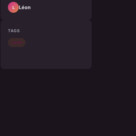
Léon
L
TAGS
Jardin