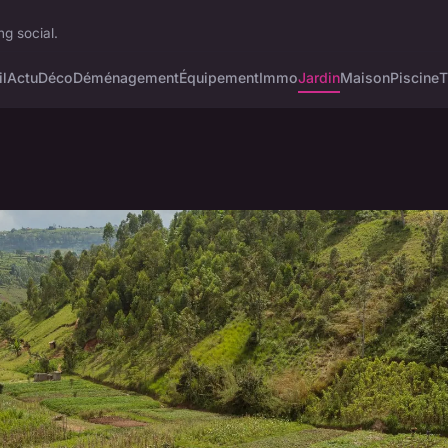
ng social.
l
Actu
Déco
Déménagement
Équipement
Immo
Jardin
Maison
Piscine
T